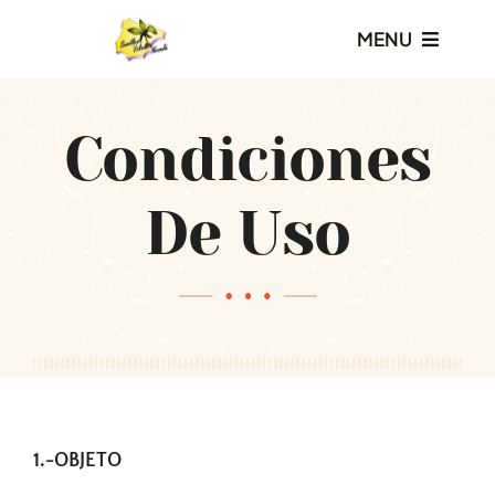
Saltar
MENU
al
contenido
Inicio
Condiciones
Nosotros
De Uso
Productos
Servicios
Galería
1.-OBJETO
Blog