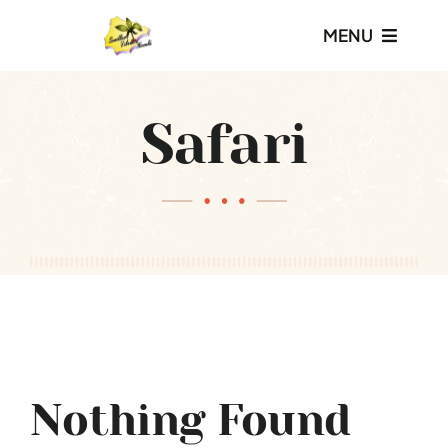
Saltar
MENU
al
contenido
Inicio
Safari
Nosotros
Productos
Servicios
Galería
Nothing Found
Blog