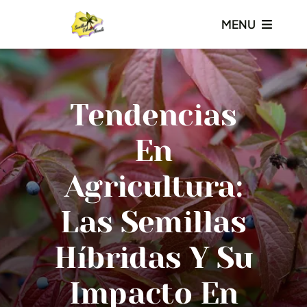
Saltar
MENU
al
contenido
Inicio
Tendencias
Nosotros
En
Productos
Agricultura:
Servicios
Las Semillas
Galería
Híbridas Y Su
Impacto En
Blog